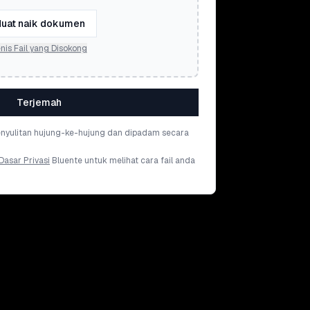
uat naik dokumen
nis Fail yang Disokong
Terjemah
penyulitan hujung-ke-hujung dan dipadam secara
Dasar Privasi
Bluente untuk melihat cara fail anda