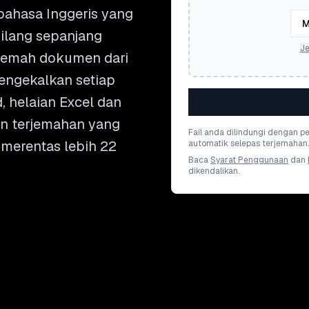
ahasa Inggeris yang
M
ilang sepanjang
Je
rjemah dokumen dari
engekalkan setiap
d, helaian Excel dan
an terjemahan yang
Fail anda dilindungi dengan 
 merentas lebih 22
automatik selepas terjemahan.
Baca
Syarat Penggunaan
dan
dikendalikan.