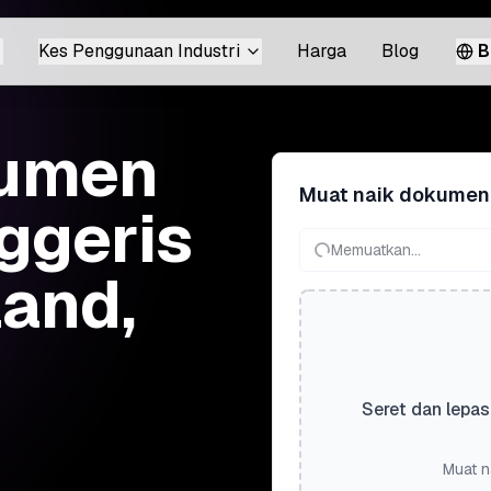
Kes Penggunaan Industri
Harga
Blog
B
kumen
Muat naik dokumen
ggeris
Memuatkan...
land,
Seret dan lepas
Muat n