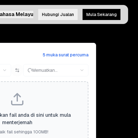
ahasa Melayu
Hubungi Jualan
Mula Sekarang
5 muka surat percuma
Memuatkan...
kan fail anda di sini untuk mula
menterjemah
aik fail sehingga 100MB!