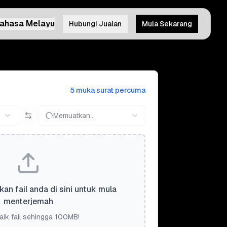
ahasa Melayu
Hubungi Jualan
Mula Sekarang
5 muka surat percuma
Memuatkan...
kan fail anda di sini untuk mula
menterjemah
aik fail sehingga 100MB!