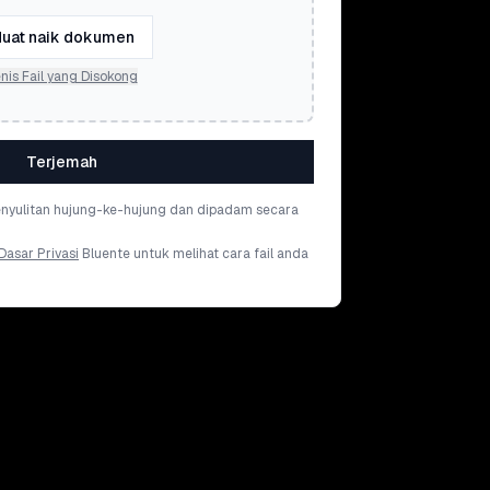
uat naik dokumen
nis Fail yang Disokong
Terjemah
penyulitan hujung-ke-hujung dan dipadam secara
Dasar Privasi
Bluente untuk melihat cara fail anda