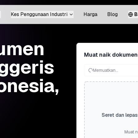
Kes Penggunaan Industri
Harga
Blog
B
kumen
Muat naik dokumen
ggeris
Memuatkan...
onesia,
Seret dan lepas
Muat n