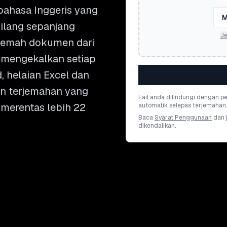
ahasa Inggeris yang
M
ilang sepanjang
Je
rjemah dokumen dari
l mengekalkan setiap
d, helaian Excel dan
an terjemahan yang
Fail anda dilindungi dengan 
 merentas lebih 22
automatik selepas terjemahan.
Baca
Syarat Penggunaan
dan
dikendalikan.