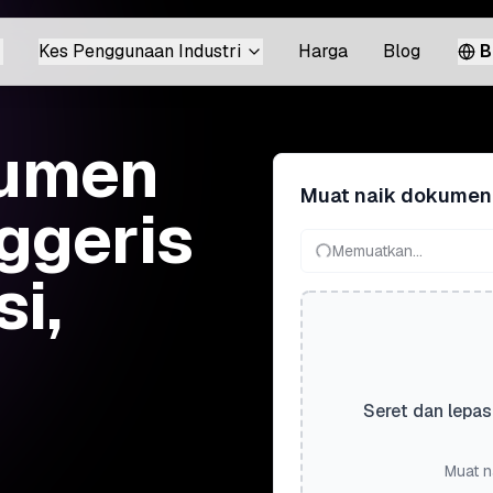
Kes Penggunaan Industri
Harga
Blog
B
kumen
Muat naik dokumen
ggeris
Memuatkan...
i,
Seret dan lepas
Muat n