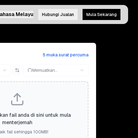
ahasa Melayu
Hubungi Jualan
Mula Sekarang
5 muka surat percuma
Memuatkan...
kan fail anda di sini untuk mula
menterjemah
aik fail sehingga 100MB!