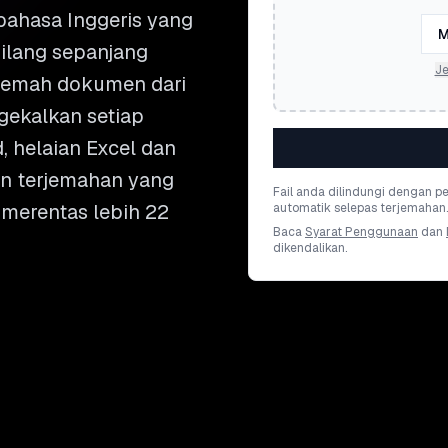
ahasa Inggeris yang
M
ilang sepanjang
Je
rjemah dokumen dari
gekalkan setiap
d, helaian Excel dan
an terjemahan yang
Fail anda dilindungi dengan 
 merentas lebih 22
automatik selepas terjemahan.
Baca
Syarat Penggunaan
dan
dikendalikan.