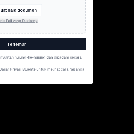
uat naik dokumen
nis Fail yang Disokong
Terjemah
penyulitan hujung-ke-hujung dan dipadam secara
Dasar Privasi
Bluente untuk melihat cara fail anda