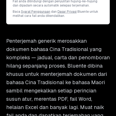
Fail anda dilindungi dengan penyulitan hujung-ke-hujung
dan dipadam secara automatik selepas terjemahan.
Baca
Syarat Penggunaan
dan
Dasar Privasi
Bluente untuk
melihat cara fail anda dikendalikan.
Penterjemah generik merosakkan
dokumen bahasa Cina Tradisional yang
kompleks — jadual, carta dan penomboran
hilang sepanjang proses. Bluente dibina
khusus untuk menterjemah dokumen dari
bahasa Cina Tradisional ke bahasa Maori
sambil mengekalkan setiap perincian
susun atur, merentas PDF, fail Word,
helaian Excel dan banyak lagi. Muat naik
fail anda dan dapatkan terjemahan yang