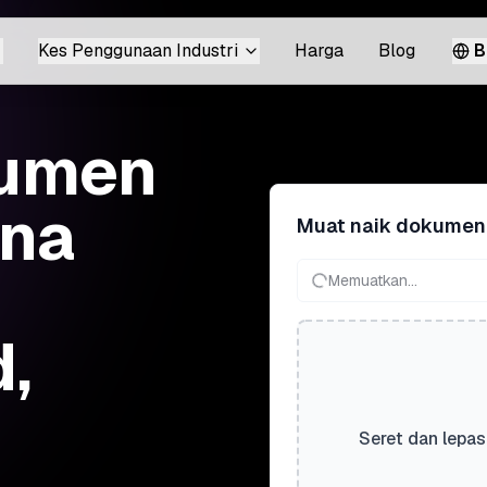
Kes Penggunaan Industri
Harga
Blog
B
kumen
ina
Muat naik dokumen
Memuatkan...
,
Seret dan lepas