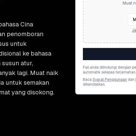
Muat n
M
bahasa Cina
Je
 dan penomboran
usus untuk
isional ke bahasa
 susun atur,
Fail anda dilindungi dengan 
anyak lagi. Muat naik
automatik selepas terjemahan.
Baca
Syarat Penggunaan
dan
dia untuk semakan
dikendalikan.
rmat yang disokong.