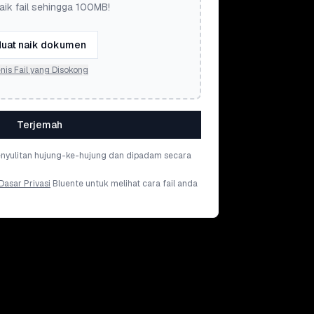
aik fail sehingga 100MB!
uat naik dokumen
nis Fail yang Disokong
Terjemah
penyulitan hujung-ke-hujung dan dipadam secara
Dasar Privasi
Bluente untuk melihat cara fail anda