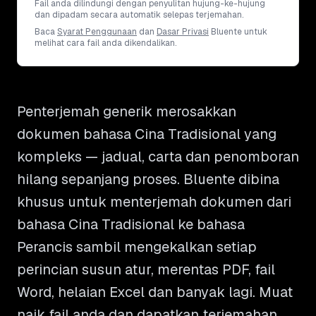
Fail anda dilindungi dengan penyulitan hujung-ke-hujung
dan dipadam secara automatik selepas terjemahan.
Baca
Syarat Penggunaan
dan
Dasar Privasi
Bluente untuk
melihat cara fail anda dikendalikan.
Penterjemah generik merosakkan
dokumen bahasa Cina Tradisional yang
kompleks — jadual, carta dan penomboran
hilang sepanjang proses. Bluente dibina
khusus untuk menterjemah dokumen dari
bahasa Cina Tradisional ke bahasa
Perancis sambil mengekalkan setiap
perincian susun atur, merentas PDF, fail
Word, helaian Excel dan banyak lagi. Muat
naik fail anda dan dapatkan terjemahan