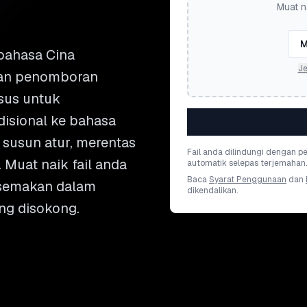
Muat n
M
bahasa Cina
Je
 dan penomboran
usus untuk
isional ke bahasa
susun atur, merentas
Fail anda dilindungi dengan 
. Muat naik fail anda
automatik selepas terjemahan.
Baca
Syarat Penggunaan
dan
 semakan dalam
dikendalikan.
ng disokong.