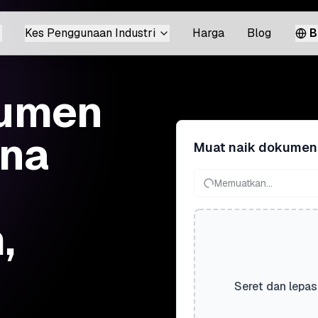
Kes Penggunaan Industri
Harga
Blog
B
kumen
ina
Muat naik dokumen
Memuatkan...
,
Seret dan lepas