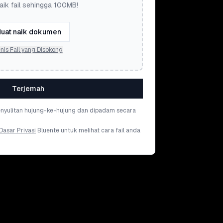
aik fail sehingga 100MB!
uat naik dokumen
nis Fail yang Disokong
Terjemah
penyulitan hujung-ke-hujung dan dipadam secara
Dasar Privasi
Bluente untuk melihat cara fail anda