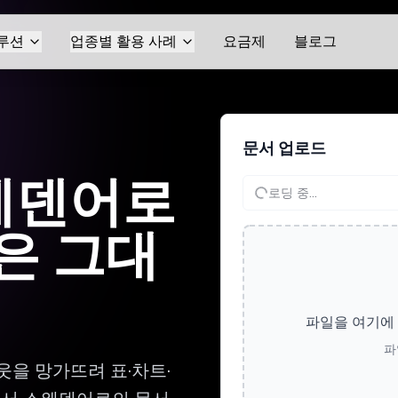
루션
업종별 활용 사례
요금제
블로그
문서 업로드
웨덴어로
로딩 중...
은 그대
파일을 여기에
파
을 망가뜨려 표·차트·