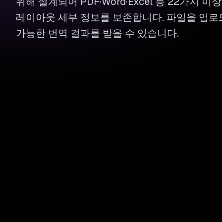
위해 설계되어 PDF·Word·Excel 등 22가지 
레이아웃 세부 정보를 보존합니다. 파일을 업로
가능한 번역 결과를 받을 수 있습니다.