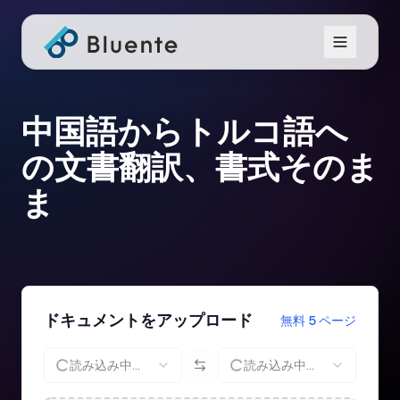
中国語からトルコ語へ
の文書翻訳、書式そのま
ま
ドキュメントをアップロード
無料 5 ページ
読み込み中...
読み込み中...