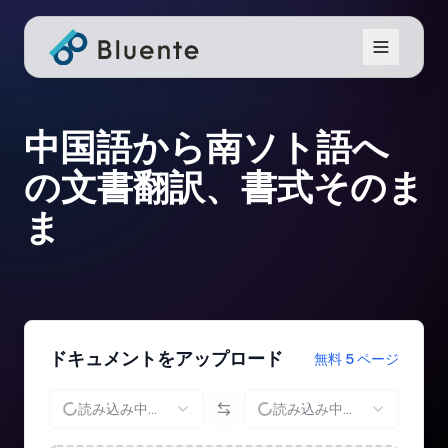
中国語から南ソト語へ
の文書翻訳、書式そのま
ま
ドキュメントをアップロード
無料 5 ページ
読み込み中...
読み込み中...