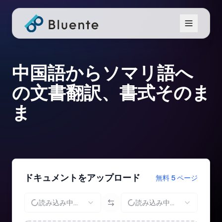
中国語からソマリ語へ
の文書翻訳、書式そのま
ま
ドキュメントをアップロード
無料 5 ページ
読み込み中...
読み込み中...