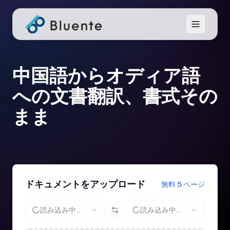
中国語からオディア語
への文書翻訳、書式その
まま
ドキュメントをアップロード
無料 5 ページ
読み込み中...
読み込み中...