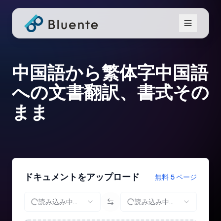
中国語から繁体字中国語
への文書翻訳、書式その
まま
ドキュメントをアップロード
無料 5 ページ
読み込み中...
読み込み中...