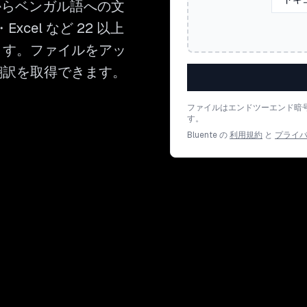
語からベンガル語への文
cel など 22 以上
ます。ファイルをアッ
翻訳を取得できます。
ファイルはエンドツーエンド暗
す。
Bluente の
利用規約
と
プライ