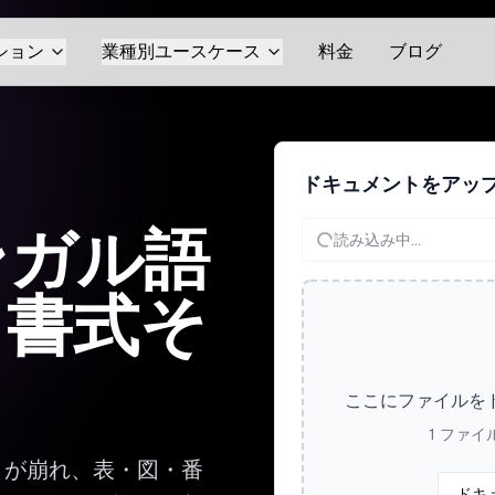
ション
業種別ユースケース
料金
ブログ
ドキュメントをアッ
ンガル語
読み込み中...
、書式そ
ここにファイルを
1 ファイ
トが崩れ、表・図・番
ドキ