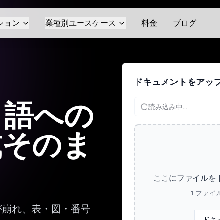
ション
業種別ユースケース
料金
ブログ
ドキュメントをアッ
ク語への
読み込み中...
式そのま
ここにファイルを
1 ファイ
が崩れ、表・図・番号
ドキ