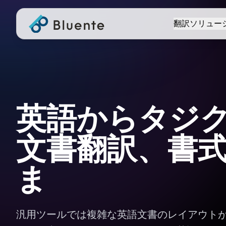
翻訳ソリュー
英語からタジ
文書翻訳、書
ま
汎用ツールでは複雑な英語文書のレイアウト