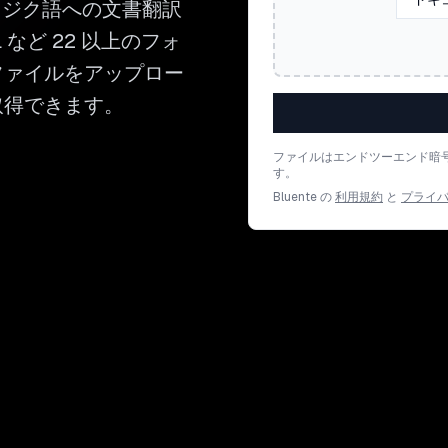
らタジク語への文書翻訳
 など 22 以上のフォ
ファイルをアップロー
取得できます。
ファイルはエンドツーエンド暗
す。
Bluente の
利用規約
と
プライ