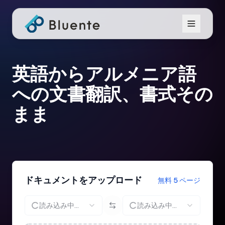
英語からアルメニア語
への文書翻訳、書式その
まま
ドキュメントをアップロード
無料 5 ページ
読み込み中...
読み込み中...