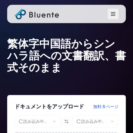
繁体字中国語からシン
ハラ語への文書翻訳、書
式そのまま
ドキュメントをアップロード
無料 5 ページ
読み込み中...
読み込み中...