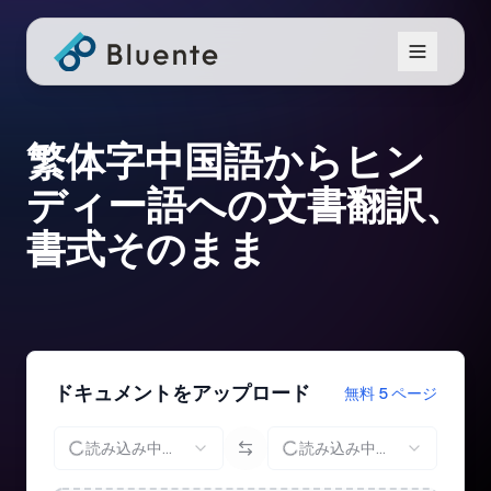
繁体字中国語からヒン
ディー語への文書翻訳、
書式そのまま
ドキュメントをアップロード
無料 5 ページ
読み込み中...
読み込み中...