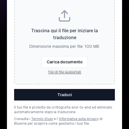
Trascina qui il file per iniziare la
traduzione
Dimensione massima per file: 100 MB.
Carica documento
Tipi di file supportati
Traduci
Il tuo file è protetto da crittografia end-to-end ed eliminato
automaticamente dopo la traduzione.
Consulta i
Termini d'uso
e l'
Informativa sulla privacy
di
Bluente per scoprire come gestiamo i tuoi file.