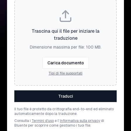
Trascina qui il file per iniziare la
traduzione
Dimensione massima per file: 100 MB.
Carica documento
Tipi di file supportati
Traduci
Il tuo file è protetto da crittografia end-to-end ed eliminato
automaticamente dopo la traduzione.
Consulta i
Termini d'uso
e l'
Informativa sulla privacy
di
Bluente per scoprire come gestiamo i tuoi file.