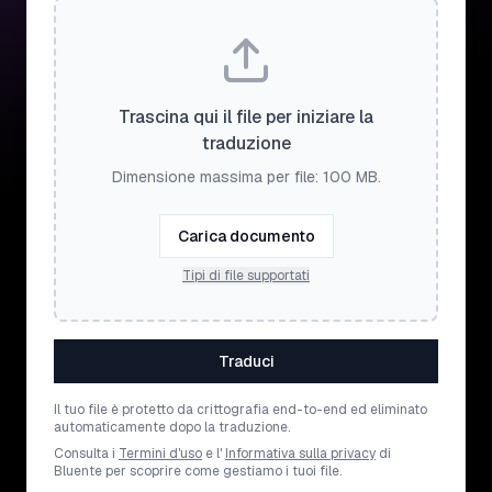
Trascina qui il file per iniziare la
traduzione
Dimensione massima per file: 100 MB.
Carica documento
Tipi di file supportati
Traduci
Il tuo file è protetto da crittografia end-to-end ed eliminato
automaticamente dopo la traduzione.
Consulta i
Termini d'uso
e l'
Informativa sulla privacy
di
Bluente per scoprire come gestiamo i tuoi file.