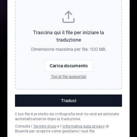
Trascina qui il file per iniziare la
traduzione
Dimensione massima per file: 100 MB.
Carica documento
Tipi di file supportati
Traduci
Il tuo file è protetto da crittografia end-to-end ed eliminato
automaticamente dopo la traduzione.
Consulta i
Termini d'uso
e l'
Informativa sulla privacy
di
Bluente per scoprire come gestiamo i tuoi file.