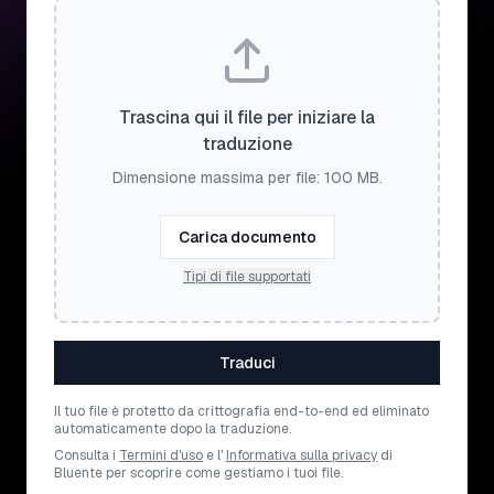
Trascina qui il file per iniziare la
traduzione
Dimensione massima per file: 100 MB.
Carica documento
Tipi di file supportati
Traduci
Il tuo file è protetto da crittografia end-to-end ed eliminato
automaticamente dopo la traduzione.
Consulta i
Termini d'uso
e l'
Informativa sulla privacy
di
Bluente per scoprire come gestiamo i tuoi file.