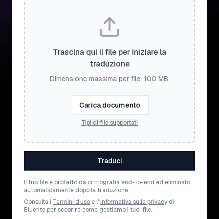
Trascina qui il file per iniziare la
traduzione
Dimensione massima per file: 100 MB.
Carica documento
Tipi di file supportati
Traduci
Il tuo file è protetto da crittografia end-to-end ed eliminato
automaticamente dopo la traduzione.
Consulta i
Termini d'uso
e l'
Informativa sulla privacy
di
Bluente per scoprire come gestiamo i tuoi file.