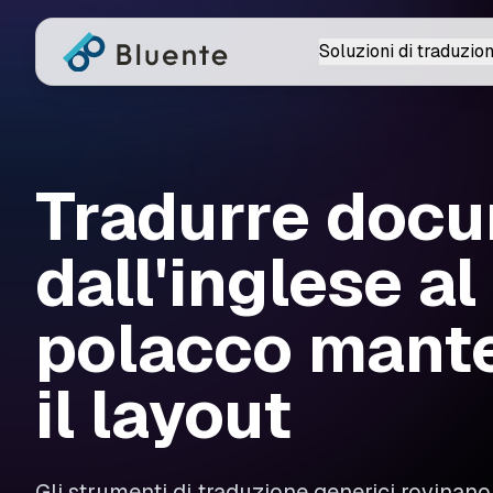
Soluzioni di traduzio
Tradurre docu
dall'inglese al
polacco mant
il layout
Gli strumenti di traduzione generici rovinan