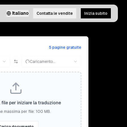
Italiano
Contatta le vendite
Inizia subito
5 pagine gratuite
Caricamento...
 file per iniziare la traduzione
e massima per file: 100 MB.
Carica documento