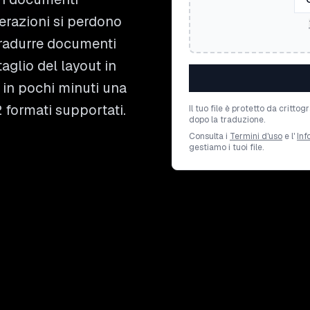
merazioni si perdono
tradurre documenti
aglio del layout in
ni in pochi minuti una
2 formati supportati.
Il tuo file è protetto da crit
dopo la traduzione.
Consulta i
Termini d'uso
e l'
Inf
gestiamo i tuoi file.