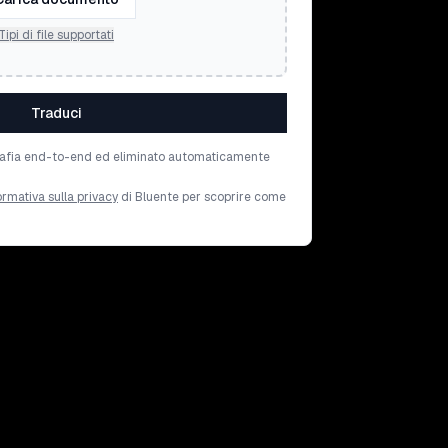
Tipi di file supportati
Traduci
tografia end-to-end ed eliminato automaticamente
ormativa sulla privacy
di Bluente per scoprire come