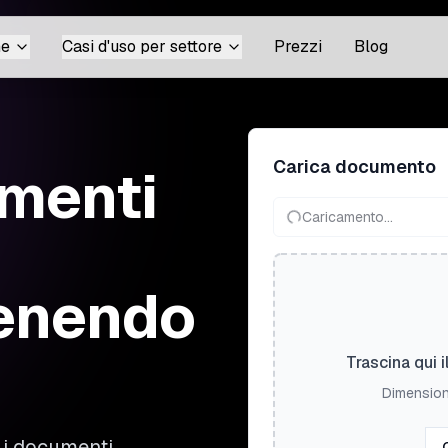
ne
Casi d'uso per settore
Prezzi
Blog
Carica documento
menti
Caricamento...
enendo
Trascina qui il
Dimension
o i documenti