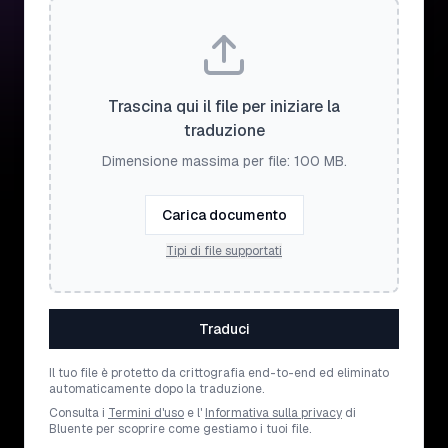
Trascina qui il file per iniziare la
traduzione
Dimensione massima per file: 100 MB.
Carica documento
Tipi di file supportati
Traduci
Il tuo file è protetto da crittografia end-to-end ed eliminato
automaticamente dopo la traduzione.
Consulta i
Termini d'uso
e l'
Informativa sulla privacy
di
Bluente per scoprire come gestiamo i tuoi file.