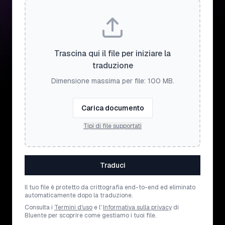
Trascina qui il file per iniziare la
traduzione
Dimensione massima per file: 100 MB.
Carica documento
Tipi di file supportati
Traduci
Il tuo file è protetto da crittografia end-to-end ed eliminato
automaticamente dopo la traduzione.
Consulta i
Termini d'uso
e l'
Informativa sulla privacy
di
Bluente per scoprire come gestiamo i tuoi file.