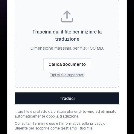
Trascina qui il file per iniziare la
traduzione
Dimensione massima per file: 100 MB.
Carica documento
Tipi di file supportati
Traduci
Il tuo file è protetto da crittografia end-to-end ed eliminato
automaticamente dopo la traduzione.
Consulta i
Termini d'uso
e l'
Informativa sulla privacy
di
Bluente per scoprire come gestiamo i tuoi file.