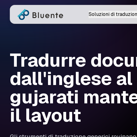
Soluzioni di traduzio
Tradurre docu
dall'inglese al
gujarati mant
il layout
Gli strumenti di traduzione generici rovinan