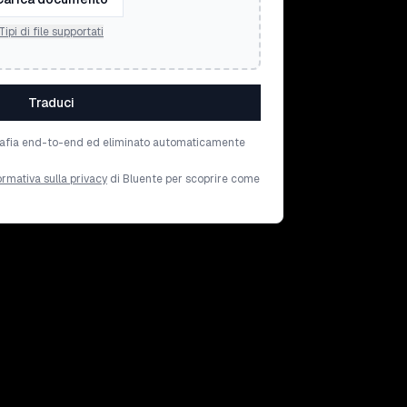
Tipi di file supportati
Traduci
tografia end-to-end ed eliminato automaticamente
ormativa sulla privacy
di Bluente per scoprire come