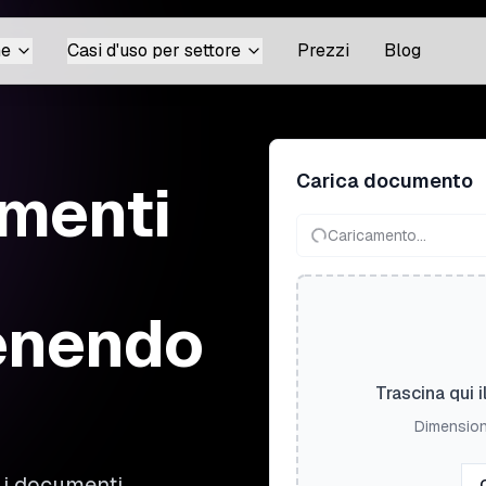
ne
Casi d'uso per settore
Prezzi
Blog
Carica documento
menti
Caricamento...
enendo
Trascina qui il
Dimension
o i documenti