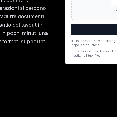
merazioni si perdono
tradurre documenti
aglio del layout in
ni in pochi minuti una
2 formati supportati.
Il tuo file è protetto da crit
dopo la traduzione.
Consulta i
Termini d'uso
e l'
Inf
gestiamo i tuoi file.