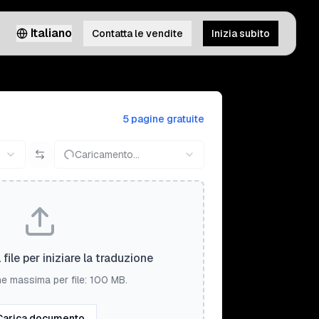
Italiano
Contatta le vendite
Inizia subito
5 pagine gratuite
Caricamento...
 file per iniziare la traduzione
e massima per file: 100 MB.
Carica documento