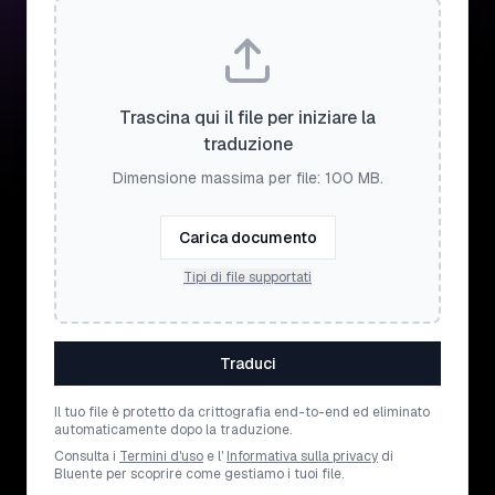
Trascina qui il file per iniziare la
traduzione
Dimensione massima per file: 100 MB.
Carica documento
Tipi di file supportati
Traduci
Il tuo file è protetto da crittografia end-to-end ed eliminato
automaticamente dopo la traduzione.
Consulta i
Termini d'uso
e l'
Informativa sulla privacy
di
Bluente per scoprire come gestiamo i tuoi file.