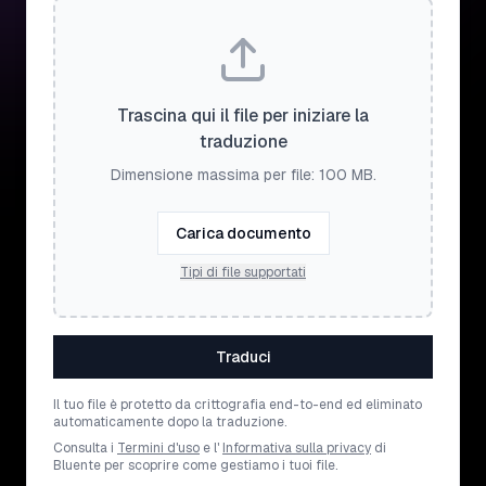
Trascina qui il file per iniziare la
traduzione
Dimensione massima per file: 100 MB.
Carica documento
Tipi di file supportati
Traduci
Il tuo file è protetto da crittografia end-to-end ed eliminato
automaticamente dopo la traduzione.
Consulta i
Termini d'uso
e l'
Informativa sulla privacy
di
Bluente per scoprire come gestiamo i tuoi file.