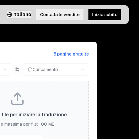
Italiano
Contatta le vendite
Inizia subito
5 pagine gratuite
Caricamento...
 file per iniziare la traduzione
e massima per file: 100 MB.