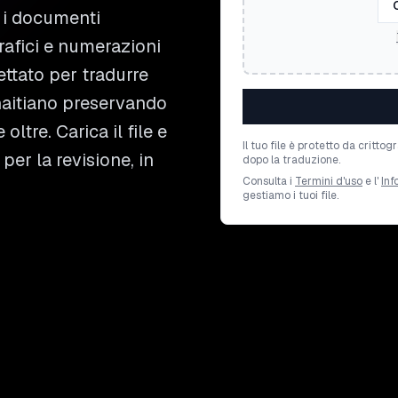
o i documenti
rafici e numerazioni
ettato per tradurre
haitiano preservando
oltre. Carica il file e
Il tuo file è protetto da crit
per la revisione, in
dopo la traduzione.
Consulta i
Termini d'uso
e l'
Inf
gestiamo i tuoi file.