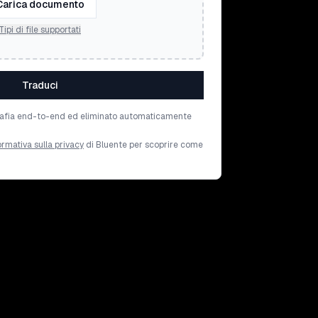
Carica documento
Tipi di file supportati
Traduci
tografia end-to-end ed eliminato automaticamente
ormativa sulla privacy
di Bluente per scoprire come