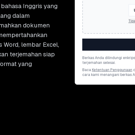
ahasa Inggris yang
lang dalam
Tip
jemahkan dokumen
l mempertahankan
as Word, lembar Excel,
kan terjemahan siap
Berkas Anda dilindungi enkrip
 format yang
terjemahan selesai.
Baca
Ketentuan Penggunaan
cara kami menangani berkas A