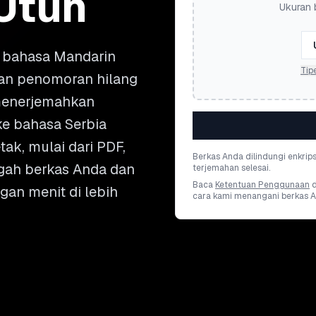
Utuh
Ukuran 
bahasa Mandarin
Tip
 dan penomoran hilang
menerjemahkan
ke bahasa Serbia
ak, mulai dari PDF,
Berkas Anda dilindungi enkrip
ggah berkas Anda dan
terjemahan selesai.
Baca
Ketentuan Penggunaan
gan menit di lebih
cara kami menangani berkas A