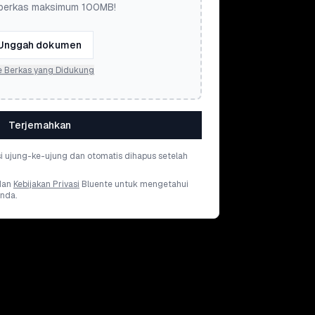
berkas maksimum 100MB!
Unggah dokumen
e Berkas yang Didukung
Terjemahkan
si ujung-ke-ujung dan otomatis dihapus setelah
dan
Kebijakan Privasi
Bluente untuk mengetahui
nda.