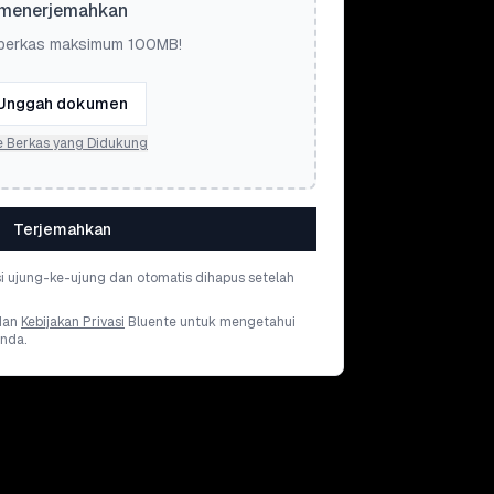
menerjemahkan
berkas maksimum 100MB!
Unggah dokumen
e Berkas yang Didukung
Terjemahkan
si ujung-ke-ujung dan otomatis dihapus setelah
dan
Kebijakan Privasi
Bluente untuk mengetahui
nda.