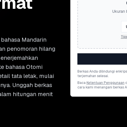
rmat
Ukuran 
Tip
bahasa Mandarin
 dan penomoran hilang
menerjemahkan
ke bahasa Otomi
Berkas Anda dilindungi enkrip
il tata letak, mulai
terjemahan selesai.
Baca
Ketentuan Penggunaan
innya. Unggah berkas
cara kami menangani berkas A
alam hitungan menit