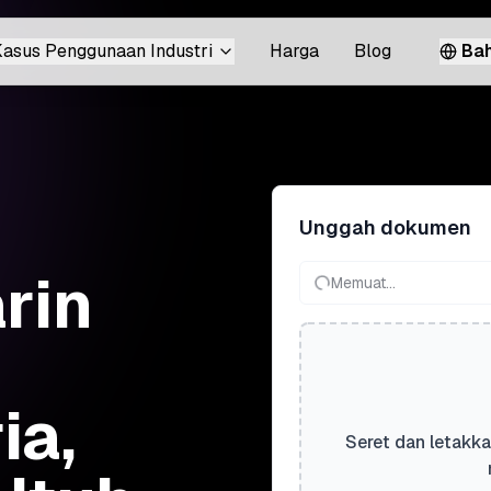
asus Penggunaan Industri
Harga
Blog
Bah
Unggah dokumen
rin
Memuat...
ia,
Seret dan letakka