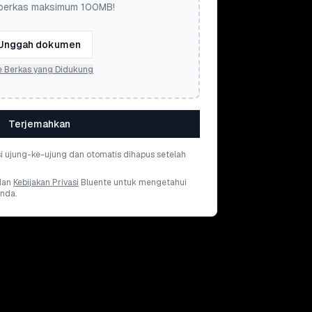
berkas maksimum 100MB!
Unggah dokumen
e Berkas yang Didukung
Terjemahkan
si ujung-ke-ujung dan otomatis dihapus setelah
dan
Kebijakan Privasi
Bluente untuk mengetahui
nda.