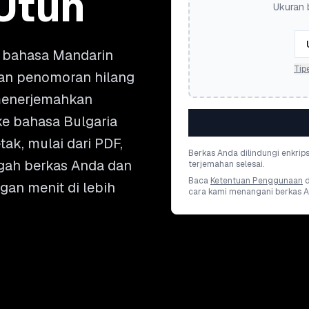
Utuh
Ukuran 
bahasa Mandarin
Tip
 dan penomoran hilang
menerjemahkan
ke bahasa Bulgaria
ak, mulai dari PDF,
Berkas Anda dilindungi enkrip
ggah berkas Anda dan
terjemahan selesai.
Baca
Ketentuan Penggunaan
gan menit di lebih
cara kami menangani berkas A