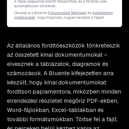
A fájljai végpontok között titkosítottak, és a fordítás után
automatikusan törlődnek.
Olvassa el a Bluente
Felhasználási feltételeit
és
Adatvédelmi
nyilatkozatát
, hogy megtudja, hogyan kezeljük a fájljait.
Az általános fordítóeszközök tönkreteszik
az összetett kínai dokumentumokat –
elvesznek a táblázatok, diagramok és
számozások. A Bluente kifejezetten arra
készült, hogy kínai dokumentumokat
fordítson papiamentora, miközben minden
elrendezési részletet megőriz PDF-ekben,
Word-fájlokban, Excel-táblákban és
további formátumokban. Töltse fel a fájlt,
és perceken belül kézhez kapja az