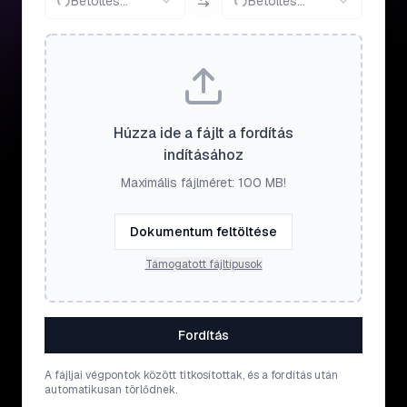
Betöltés...
Betöltés...
Húzza ide a fájlt a fordítás
indításához
Maximális fájlméret: 100 MB!
Dokumentum feltöltése
Támogatott fájltípusok
Fordítás
A fájljai végpontok között titkosítottak, és a fordítás után
automatikusan törlődnek.