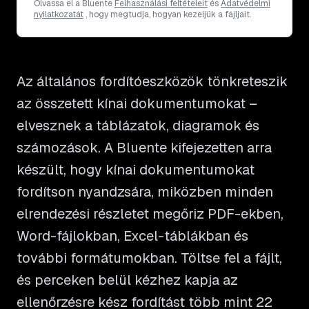
Olvassa el a Bluente
Felhasználási feltételeit
és
Adatvédelmi
nyilatkozatát
, hogy megtudja, hogyan kezeljük a fájljait.
Az általános fordítóeszközök tönkreteszik
az összetett kínai dokumentumokat –
elvesznek a táblázatok, diagramok és
számozások. A Bluente kifejezetten arra
készült, hogy kínai dokumentumokat
fordítson nyandzsára, miközben minden
elrendezési részletet megőriz PDF-ekben,
Word-fájlokban, Excel-táblákban és
további formátumokban. Töltse fel a fájlt,
és perceken belül kézhez kapja az
ellenőrzésre kész fordítást több mint 22