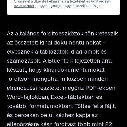
Olvassa el a Bluente
Felhasználási feltételeit
és
Adatvédelmi
nyilatkozatát
, hogy megtudja, hogyan kezeljük a fájljait.
Az általános fordítóeszközök tönkreteszik
az összetett kínai dokumentumokat –
elvesznek a táblázatok, diagramok és
számozások. A Bluente kifejezetten arra
készült, hogy kínai dokumentumokat
fordítson mongolra, miközben minden
elrendezési részletet megőriz PDF-ekben,
Word-fájlokban, Excel-táblákban és
további formátumokban. Töltse fel a fájlt,
és perceken belül kézhez kapja az
ellenőrzésre kész fordítást több mint 22