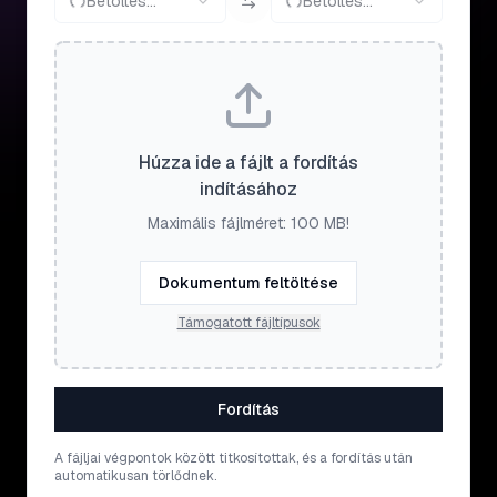
Betöltés...
Betöltés...
Húzza ide a fájlt a fordítás
indításához
Maximális fájlméret: 100 MB!
Dokumentum feltöltése
Támogatott fájltípusok
Fordítás
A fájljai végpontok között titkosítottak, és a fordítás után
automatikusan törlődnek.