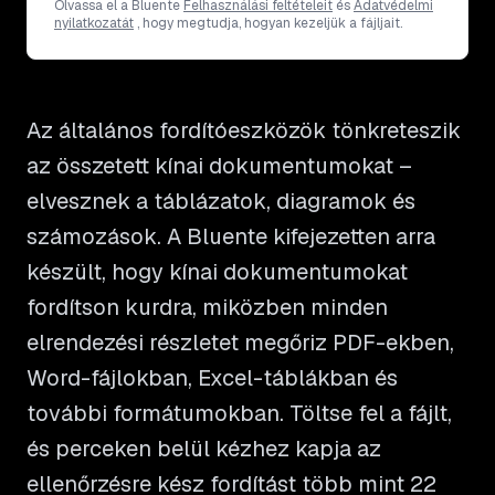
Olvassa el a Bluente
Felhasználási feltételeit
és
Adatvédelmi
nyilatkozatát
, hogy megtudja, hogyan kezeljük a fájljait.
Az általános fordítóeszközök tönkreteszik
az összetett kínai dokumentumokat –
elvesznek a táblázatok, diagramok és
számozások. A Bluente kifejezetten arra
készült, hogy kínai dokumentumokat
fordítson kurdra, miközben minden
elrendezési részletet megőriz PDF-ekben,
Word-fájlokban, Excel-táblákban és
további formátumokban. Töltse fel a fájlt,
és perceken belül kézhez kapja az
ellenőrzésre kész fordítást több mint 22