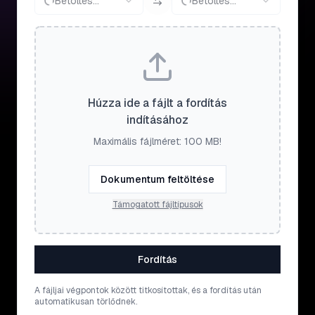
Betöltés...
Betöltés...
Húzza ide a fájlt a fordítás
indításához
Maximális fájlméret: 100 MB!
Dokumentum feltöltése
Támogatott fájltípusok
Fordítás
A fájljai végpontok között titkosítottak, és a fordítás után
automatikusan törlődnek.