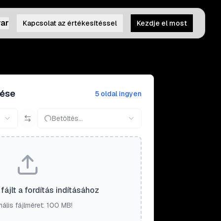
ar
Kapcsolat az értékesítéssel
Kezdje el most
tése
5 oldal ingyen
Betöltés...
fájlt a fordítás indításához
ális fájlméret: 100 MB!