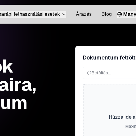
parági felhasználási esetek
Árazás
Blog
Magy
Dokumentum feltöl
ok
Betöltés...
aira,
tum
Húzza ide a 
Maxim