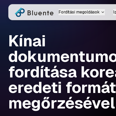
Fordítási megoldások
I
Kínai
dokumentum
fordítása kore
eredeti formá
megőrzésével