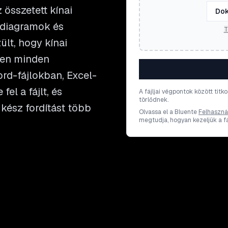
 összetett kínai
Dok
 diagramok és
T
ült, hogy kínai
ben minden
rd-fájlokban, Excel-
el a fájlt, és
A fájljai végpontok között titk
törlődnek.
kész fordítást több
Olvassa el a Bluente
Felhasznál
megtudja, hogyan kezeljük a fáj