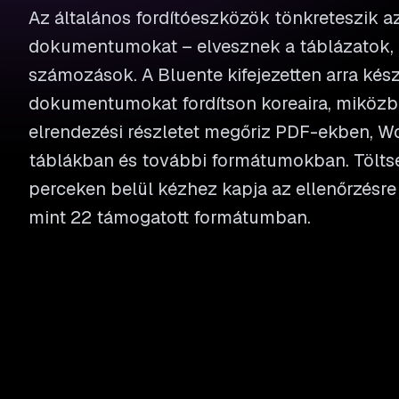
Az általános fordítóeszközök tönkreteszik az
dokumentumokat – elvesznek a táblázatok,
számozások. A Bluente kifejezetten arra kész
dokumentumokat fordítson koreaira, miköz
elrendezési részletet megőriz PDF-ekben, Wo
táblákban és további formátumokban. Töltse f
perceken belül kézhez kapja az ellenőrzésre 
mint 22 támogatott formátumban.