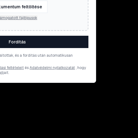
umentum feltöltése
ámogatott fájltípusok
Fordítás
osítottak, és a fordítás után automatikusan
ási feltételeit
és
Adatvédelmi nyilatkozatát
, hogy
ljait.