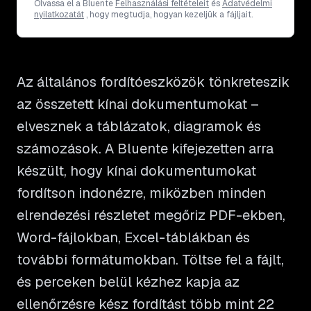
Olvassa el a Bluente
Felhasználási feltételeit
és
Adatvédelmi
nyilatkozatát
, hogy megtudja, hogyan kezeljük a fájljait.
Az általános fordítóeszközök tönkreteszik
az összetett kínai dokumentumokat –
elvesznek a táblázatok, diagramok és
számozások. A Bluente kifejezetten arra
készült, hogy kínai dokumentumokat
fordítson indonézre, miközben minden
elrendezési részletet megőriz PDF-ekben,
Word-fájlokban, Excel-táblákban és
további formátumokban. Töltse fel a fájlt,
és perceken belül kézhez kapja az
ellenőrzésre kész fordítást több mint 22