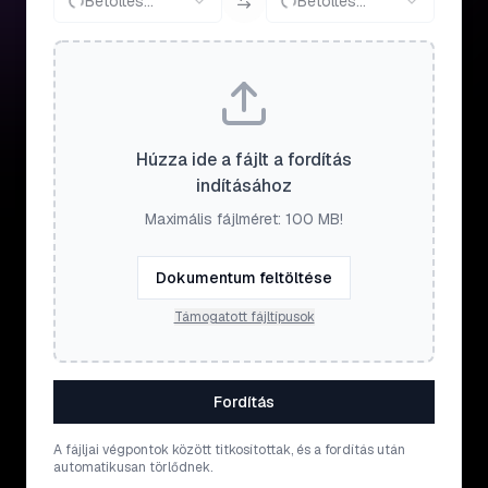
Betöltés...
Betöltés...
Húzza ide a fájlt a fordítás
indításához
Maximális fájlméret: 100 MB!
Dokumentum feltöltése
Támogatott fájltípusok
Fordítás
A fájljai végpontok között titkosítottak, és a fordítás után
automatikusan törlődnek.