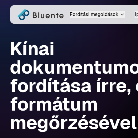
Fordítási megoldások
I
Kínai
dokumentum
fordítása írre,
formátum
megőrzésével