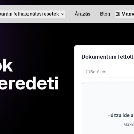
parági felhasználási esetek
Árazás
Blog
Magy
Dokumentum feltöl
ok
Betöltés...
 eredeti
Húzza ide a 
Maxim