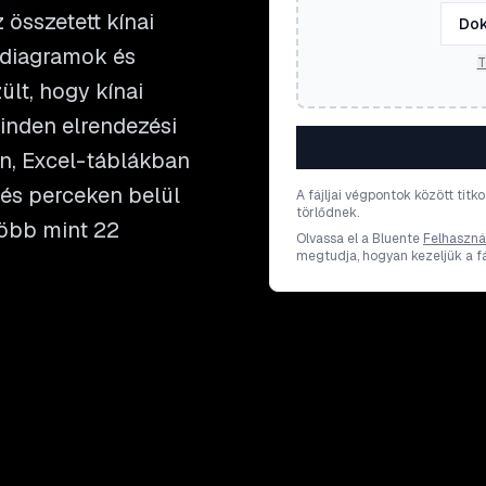
 összetett kínai
Dok
 diagramok és
T
ült, hogy kínai
inden elrendezési
n, Excel-táblákban
 és perceken belül
A fájljai végpontok között titk
törlődnek.
több mint 22
Olvassa el a Bluente
Felhasznál
megtudja, hogyan kezeljük a fáj