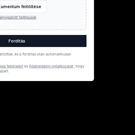
umentum feltöltése
ámogatott fájltípusok
Fordítás
osítottak, és a fordítás után automatikusan
ási feltételeit
és
Adatvédelmi nyilatkozatát
, hogy
ljait.