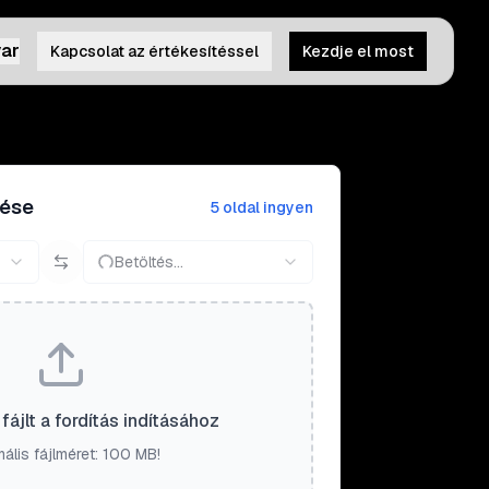
ar
Kapcsolat az értékesítéssel
Kezdje el most
tése
5 oldal ingyen
Betöltés...
fájlt a fordítás indításához
ális fájlméret: 100 MB!