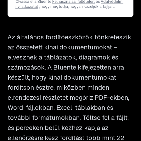
Olvassa el a Bluente
Felhasználási feltételeit
és
Adatvédelmi
nyilatkozatát
, hogy megtudja, hogyan kezeljük a fájljait.
Az általános fordítóeszközök tönkreteszik
az összetett kínai dokumentumokat –
elvesznek a táblázatok, diagramok és
számozások. A Bluente kifejezetten arra
készült, hogy kínai dokumentumokat
fordítson észtre, miközben minden
elrendezési részletet megőriz PDF-ekben,
Word-fájlokban, Excel-táblákban és
további formátumokban. Töltse fel a fájlt,
és perceken belül kézhez kapja az
ellenőrzésre kész fordítást több mint 22