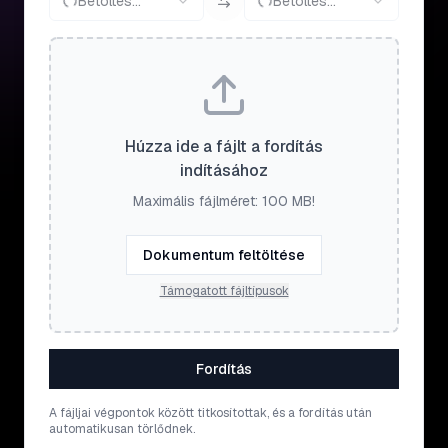
Betöltés...
Betöltés...
Húzza ide a fájlt a fordítás
indításához
Maximális fájlméret: 100 MB!
Dokumentum feltöltése
Támogatott fájltípusok
Fordítás
A fájljai végpontok között titkosítottak, és a fordítás után
automatikusan törlődnek.