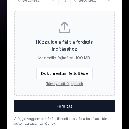
Betöltés...
Betöltés...
Húzza ide a fájlt a fordítás
indításához
Maximális fájlméret: 100 MB!
Dokumentum feltöltése
Támogatott fájltípusok
Fordítás
A fájljai végpontok között titkosítottak, és a fordítás után
automatikusan törlődnek.