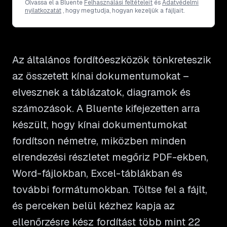
Olvassa el a Bluente
Felhasználási feltételeit
és
Adatvédelmi
nyilatkozatát
, hogy megtudja, hogyan kezeljük a fájljait.
Az általános fordítóeszközök tönkreteszik
az összetett kínai dokumentumokat –
elvesznek a táblázatok, diagramok és
számozások. A Bluente kifejezetten arra
készült, hogy kínai dokumentumokat
fordítson németre, miközben minden
elrendezési részletet megőriz PDF-ekben,
Word-fájlokban, Excel-táblákban és
további formátumokban. Töltse fel a fájlt,
és perceken belül kézhez kapja az
ellenőrzésre kész fordítást több mint 22