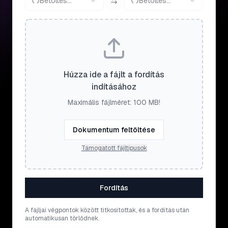
Betöltés...
Betöltés...
Húzza ide a fájlt a fordítás
indításához
Maximális fájlméret: 100 MB!
Dokumentum feltöltése
Támogatott fájltípusok
Fordítás
A fájljai végpontok között titkosítottak, és a fordítás után
automatikusan törlődnek.