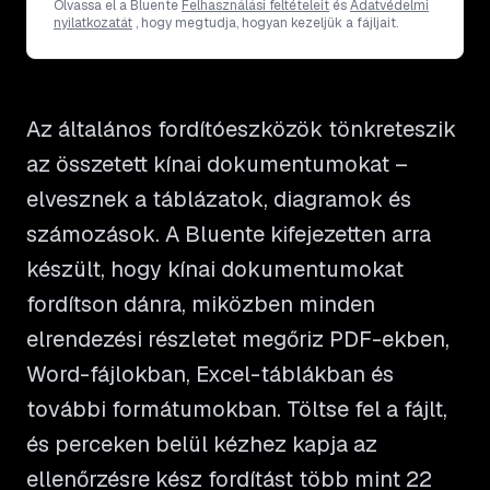
Olvassa el a Bluente
Felhasználási feltételeit
és
Adatvédelmi
nyilatkozatát
, hogy megtudja, hogyan kezeljük a fájljait.
Az általános fordítóeszközök tönkreteszik
az összetett kínai dokumentumokat –
elvesznek a táblázatok, diagramok és
számozások. A Bluente kifejezetten arra
készült, hogy kínai dokumentumokat
fordítson dánra, miközben minden
elrendezési részletet megőriz PDF-ekben,
Word-fájlokban, Excel-táblákban és
további formátumokban. Töltse fel a fájlt,
és perceken belül kézhez kapja az
ellenőrzésre kész fordítást több mint 22