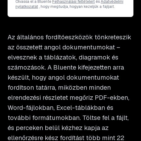
Olvassa el a Bluente
Felhasználási feltételeit
és
Adatvédelmi
nyilatkozatát
, hogy megtudja, hogyan kezeljük a fájljait.
Az általános fordítóeszközök tönkreteszik
az összetett angol dokumentumokat –
elvesznek a táblázatok, diagramok és
számozások. A Bluente kifejezetten arra
készült, hogy angol dokumentumokat
fordítson tatárra, miközben minden
elrendezési részletet megőriz PDF-ekben,
Word-fájlokban, Excel-táblákban és
további formátumokban. Töltse fel a fájlt,
és perceken belül kézhez kapja az
ellenőrzésre kész fordítást több mint 22