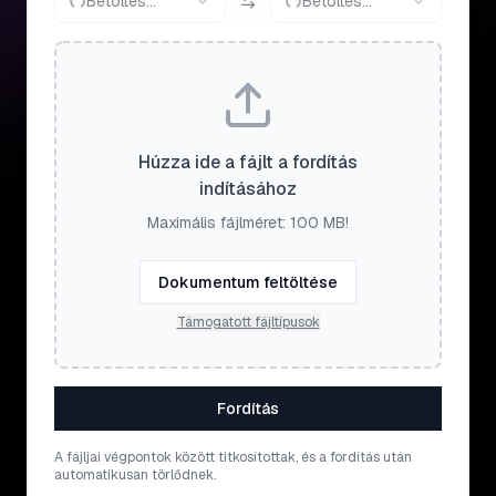
Betöltés...
Betöltés...
Húzza ide a fájlt a fordítás
indításához
Maximális fájlméret: 100 MB!
Dokumentum feltöltése
Támogatott fájltípusok
Fordítás
A fájljai végpontok között titkosítottak, és a fordítás után
automatikusan törlődnek.