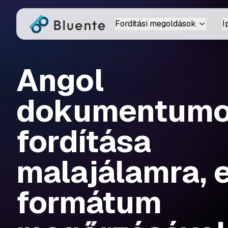
Fordítási megoldások
I
Angol
dokumentum
fordítása
malajálamra, 
formátum