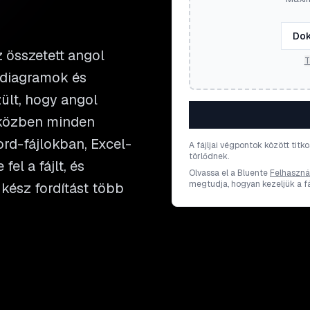
Dok
 összetett angol
T
 diagramok és
ült, hogy angol
iközben minden
rd-fájlokban, Excel-
A fájljai végpontok között titk
törlődnek.
el a fájlt, és
Olvassa el a Bluente
Felhasznál
megtudja, hogyan kezeljük a fáj
kész fordítást több