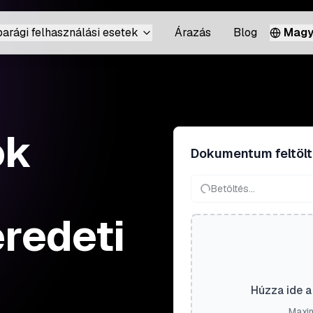
parági felhasználási esetek
Árazás
Blog
Magy
ok
Dokumentum feltöl
Betöltés...
eredeti
Húzza ide a 
Maxim