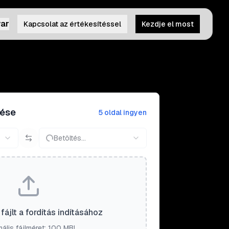
ar
Kapcsolat az értékesítéssel
Kezdje el most
tése
5 oldal ingyen
Betöltés...
fájlt a fordítás indításához
ális fájlméret: 100 MB!