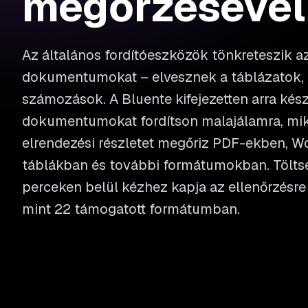
megőrzésével
Az általános fordítóeszközök tönkreteszik az
dokumentumokat – elvesznek a táblázatok,
számozások. A Bluente kifejezetten arra kész
dokumentumokat fordítson malajálamra, m
elrendezési részletet megőriz PDF-ekben, Wo
táblákban és további formátumokban. Töltse f
perceken belül kézhez kapja az ellenőrzésre 
mint 22 támogatott formátumban.