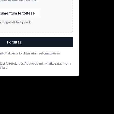
umentum feltöltése
ámogatott fájltípusok
Fordítás
osítottak, és a fordítás után automatikusan
ási feltételeit
és
Adatvédelmi nyilatkozatát
, hogy
ljait.