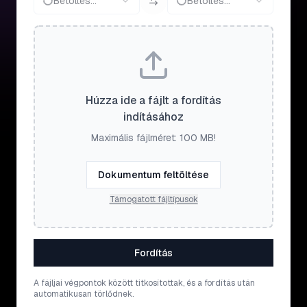
Betöltés...
Betöltés...
Húzza ide a fájlt a fordítás
indításához
Maximális fájlméret: 100 MB!
Dokumentum feltöltése
Támogatott fájltípusok
Fordítás
A fájljai végpontok között titkosítottak, és a fordítás után
automatikusan törlődnek.