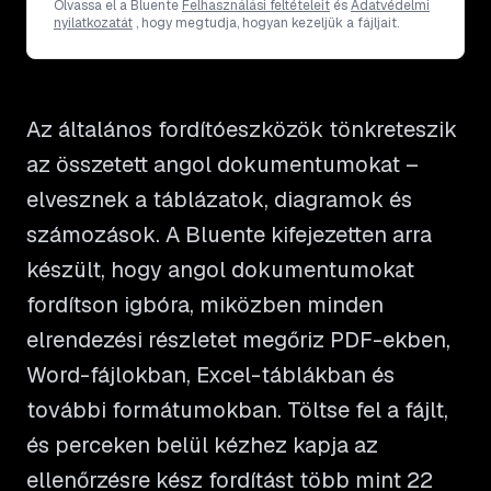
Olvassa el a Bluente
Felhasználási feltételeit
és
Adatvédelmi
nyilatkozatát
, hogy megtudja, hogyan kezeljük a fájljait.
Az általános fordítóeszközök tönkreteszik
az összetett angol dokumentumokat –
elvesznek a táblázatok, diagramok és
számozások. A Bluente kifejezetten arra
készült, hogy angol dokumentumokat
fordítson igbóra, miközben minden
elrendezési részletet megőriz PDF-ekben,
Word-fájlokban, Excel-táblákban és
további formátumokban. Töltse fel a fájlt,
és perceken belül kézhez kapja az
ellenőrzésre kész fordítást több mint 22